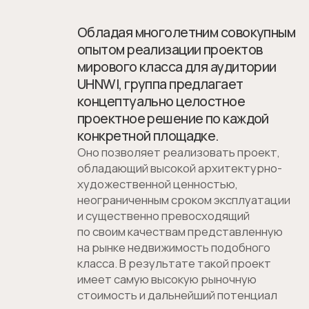
класса. В результате такой проект
имеет самую высокую рыночную
стоимость и дальнейший потенциал
капитализации.